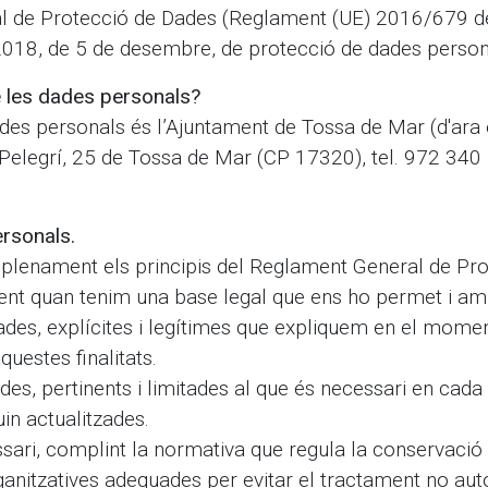
l de Protecció de Dades (Reglament (UE) 2016/679 de
/2018, de 5 de desembre, de protecció de dades personal
e les dades personals?
des personals és l’Ajuntament de Tossa de Mar (d'ara
 Pelegrí, 25 de Tossa de Mar (CP 17320), tel. 972 340
ersonals.
plenament els principis del Reglament General de Pro
ent quan tenim una base legal que ens ho permet i amb
nades, explícites i legítimes que expliquem en el momen
estes finalitats.
, pertinents i limitades al que és necessari en cada ca
in actualitzades.
ari, complint la normativa que regula la conservació 
nitzatives adequades per evitar el tractament no autorit