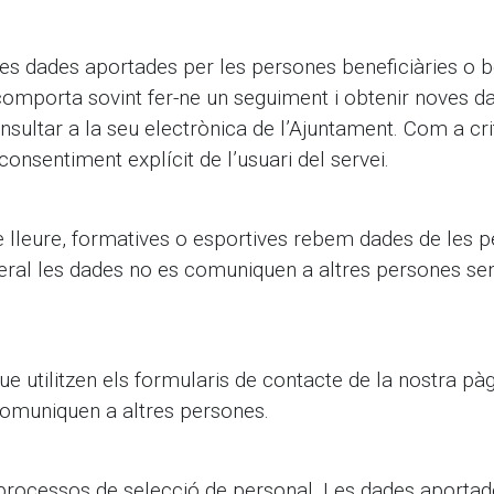
les dades aportades per les persones beneficiàries o b
 comporta sovint fer-ne un seguiment i obtenir noves 
onsultar a la seu electrònica de l’Ajuntament. Com a cri
nsentiment explícit de l’usuari del servei.
 de lleure, formatives o esportives rebem dades de les pe
general les dades no es comuniquen a altres persones se
 utilitzen els formularis de contacte de la nostra pàg
 comuniquen a altres persones.
rocessos de selecció de personal. Les dades aportade