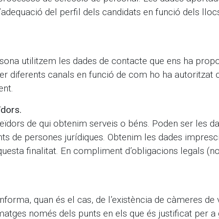
l’adequació del perfil dels candidats en funció dels ll
rsona utilitzem les dades de contacte que ens ha propo
m per diferents canals en funció de com ho ha autoritz
ent.
ïdors.
veïdors de qui obtenim serveis o béns. Poden ser les 
s de persones jurídiques. Obtenim les dades imprescin
uesta finalitat. En compliment d’obligacions legals (
’informa, quan és el cas, de l’existència de càmeres de 
ges només dels punts en els que és justificat per a ga