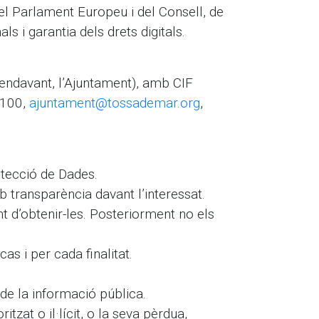
l Parlament Europeu i del Consell, de
s i garantia dels drets digitals.
 endavant, l’Ajuntament), amb CIF
 100,
ajuntament@tossademar.org
,
tecció de Dades.
 transparència davant l’interessat.
t d’obtenir-les. Posteriorment no els
s i per cada finalitat.
de la informació pública.
zat o il·lícit, o la seva pèrdua,