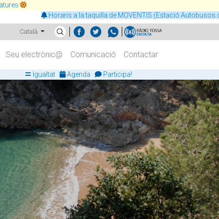
atures
Horaris a la taquilla de MOVENTIS (Estació Autobusos de Tossa)
Català
Seu electrònic@
Comunicació
Contactar
Igualtat
Agenda
Participa!