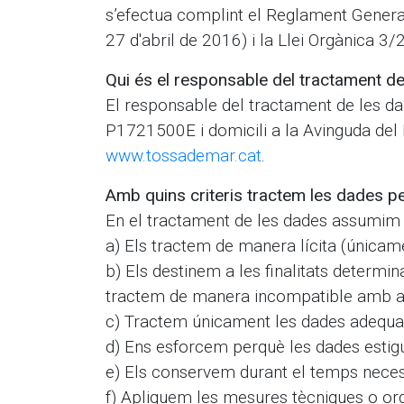
s’efectua complint el Reglament Genera
27 d'abril de 2016) i la Llei Orgànica 3
Qui és el responsable del tractament d
El responsable del tractament de les da
P1721500E i domicili a la Avinguda del
www.tossademar.cat
.
Amb quins criteris tractem les dades p
En el tractament de les dades assumim 
a) Els tractem de manera lícita (únicam
b) Els destinem a les finalitats determi
tractem de manera incompatible amb aqu
c) Tractem únicament les dades adequades
d) Ens esforcem perquè les dades estigu
e) Els conservem durant el temps necess
f) Apliquem les mesures tècniques o orga