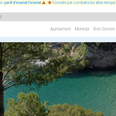
ió:
perill d'incendi forestal
·
Consells per combatre les altes temper
c
Ajuntament
Municipi
Bon Govern