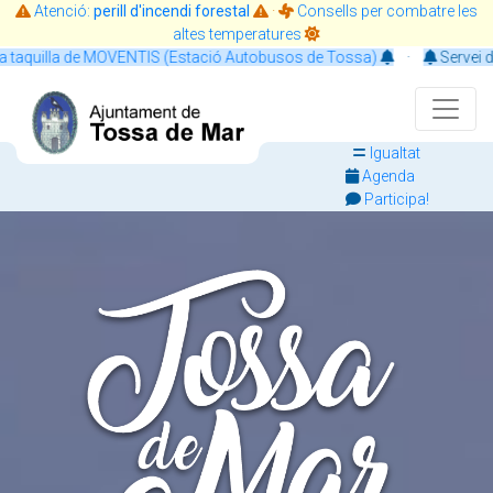
Atenció:
perill d'incendi forestal
·
Consells per combatre les
altes temperatures
VENTIS (Estació Autobusos de Tossa)
·
Servei de CITA PRÈVIA: ev
Igualtat
Agenda
Participa!