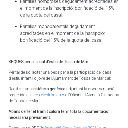
Famílies nombroses degudament acreditades en
el moment de la inscripció: bonificació del 15%
de la quota del casal.
Famílies monoparentals degudament
acreditades en el moment de la inscripció:
bonificació del 15% de la quota del casal
BEQUES per al casal d'estiu de Tossa de Mar:
Per tal de sol·licitar una beca per a la participació del casal
d’estiu infantil o jove de l’Ajuntament de Tossa de Mar cal:
Realitzar una
instància genèrica
adjuntant la documentació
requerida a la
seu electrònica
o a l’Oficina d’Atenció Ciutadana
de Tossa de Mar.
Abans de fer el tràmit caldrà tenir tota la documentació
necessària prèviament.
Consulteu el PDF "
Informació Casal Beques 2026
" que