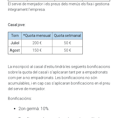
El servei de menjador i els preus dels menús els fixa i gestiona
íntegrament l’empresa.
Casal jove:
Torn
*Quota mensual
Quota setmanal
Juliol
200 €
50 €
Agost
150 €
50 €
La inscripció al casal d’estiu tindrà les següents bonificacions
sobre la quota del casal i s’aplicaran tant per a empadronats
com per a no empadronats. Les bonificacions no són
acumulables, i en cap cas s’aplicaran bonificacions en el preu
del servei de menjador.
Bonificacións:
2on germà: 10%.