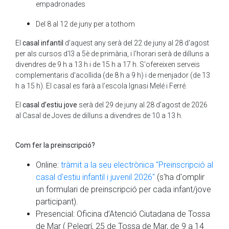
empadronades
Del 8 al 12 de juny per a tothom
El
casal infantil
d'aquest any serà del 22 de juny al 28 d'agost
per als cursos d'I3 a 5è de primària, i l'horari serà de dilluns a
divendres de 9 h a 13 h i de 15 h a 17 h. S'ofereixen serveis
complementaris d'acollida (de 8 h a 9 h) i de menjador (de 13
h a 15 h). El casal es farà a l’escola Ignasi Melé i Ferré.
El
casal d’estiu jove
serà del 29 de juny al 28 d’agost de 2026
al Casal de Joves de dilluns a divendres de 10 a 13 h.
Com fer la preinscripció?
Online:
tràmit a la seu electrònica "Preinscripció al
casal d'estiu infantil i juvenil 2026"
(s'ha d'omplir
un formulari de preinscripció per cada infant/jove
participant).
Presencial: Oficina d’Atenció Ciutadana de Tossa
de Mar ( Pelegrí, 25 de Tossa de Mar, de 9 a 14