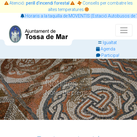
Atenció:
perill d'incendi forestal
·
Consells per combatre les
altes temperatures
Horaris a la taquilla de MOVENTIS (Estació Autobusos de To
Igualtat
Agenda
Participa!
Notícies
Notes de premsa