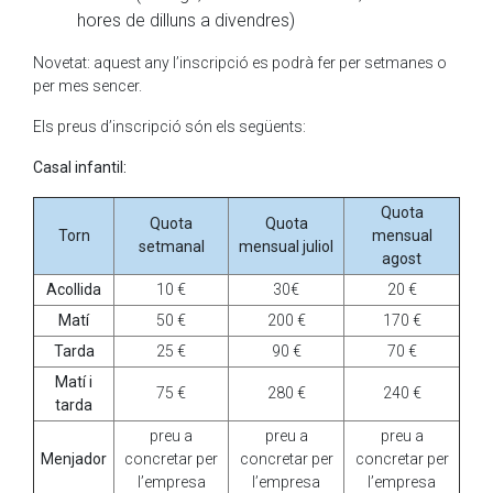
hores de dilluns a divendres)
Novetat: aquest any l’inscripció es podrà fer per setmanes o
per mes sencer.
Els preus d’inscripció són els següents:
Casal infantil:
Quota
Quota
Quota
Torn
mensual
setmanal
mensual juliol
agost
Acollida
10 €
30€
20 €
Matí
50 €
200 €
170 €
Tarda
25 €
90 €
70 €
Matí i
75 €
280 €
240 €
tarda
preu a
preu a
preu a
Menjador
concretar per
concretar per
concretar per
l’empresa
l’empresa
l’empresa