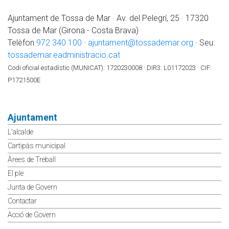
Ajuntament de Tossa de Mar · Av. del Pelegrí, 25 · 17320
Tossa de Mar (Girona - Costa Brava)
Telèfon
972 340 100
·
ajuntament@tossademar.org
· Seu:
tossademar.eadministracio.cat
Codi oficial estadístic (MUNICAT): 1720230008 · DIR3: L01172023 · CIF:
P1721500E
Ajuntament
L'alcalde
Cartipàs municipal
Àrees de Treball
El ple
Junta de Govern
Contactar
Acció de Govern