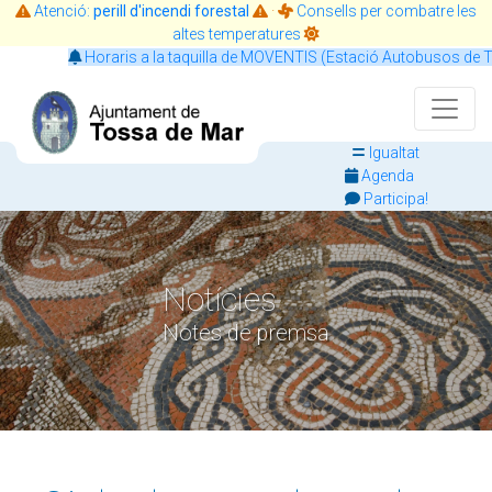
Atenció:
perill d'incendi forestal
·
Consells per combatre les
altes temperatures
Horaris a la taquilla de MOVENTIS (Estació Autobusos de Toss
Igualtat
Agenda
Participa!
Notícies
Notes de premsa