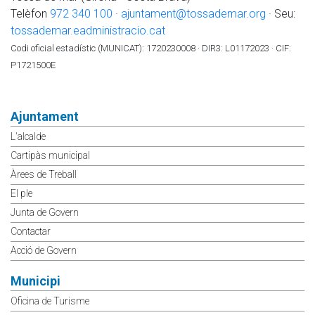
Telèfon
972 340 100
·
ajuntament@tossademar.org
· Seu:
tossademar.eadministracio.cat
Codi oficial estadístic (MUNICAT): 1720230008 · DIR3: L01172023 · CIF:
P1721500E
Ajuntament
L'alcalde
Cartipàs municipal
Àrees de Treball
El ple
Junta de Govern
Contactar
Acció de Govern
Municipi
Oficina de Turisme