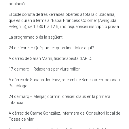
població.
El cicle consta de tres xerrades obertes a tota la ciutadania,
que es duran a terme a l’Espai Francesc Colomer (Avinguda
Pelegrí, 6), de 10.30 h a 12 h, i no requereixen inscripció prèvia.
La programació és la següent:
24 de febrer – Què puc fer quan tinc dolor agut?
A càrrec de Sarah Marin, fisioterapeuta d’APiC.
17 de març – Relaxar-se per viure millor
A càrrec de Susana Jiménez, referent de Benestar Emocional i
Psicòloga.
24 de març – Menjar, dormir i créixer: claus en la primera
infància
A càrrec de Carme González, infermera del Consultori local de
Tossa de Mar.