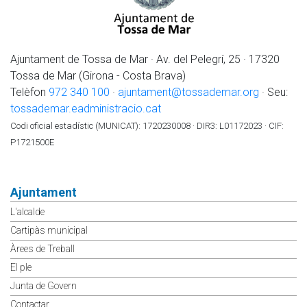
Ajuntament de Tossa de Mar · Av. del Pelegrí, 25 · 17320
Tossa de Mar (Girona - Costa Brava)
Telèfon
972 340 100
·
ajuntament@tossademar.org
· Seu:
tossademar.eadministracio.cat
Codi oficial estadístic (MUNICAT): 1720230008 · DIR3: L01172023 · CIF:
P1721500E
Ajuntament
L'alcalde
Cartipàs municipal
Àrees de Treball
El ple
Junta de Govern
Contactar