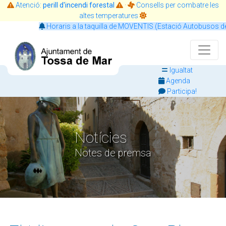
Atenció:
perill d'incendi forestal
·
Consells per combatre les
altes temperatures
Horaris a la taquilla de MOVENTIS (Estació Autobusos de T
Igualtat
Agenda
Participa!
Notícies
Notes de premsa