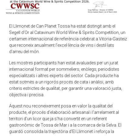
El Llimonet de Can Planet Tossa ha estat distingit amb el
Segell d’Or al Catavinum World Wine & Spirits Competition, un
certamen internacional de referència celebrat a Vitoria-Gasteiz
que reconeix anualment l’excel·lència de vins i destil·lats
d’arreu del món.
Les mostres participants han estat avaluades per un jurat
internacional format per sommeliers, enòlegs, periodistes
especialitzats i altres experts del sector. Cada producte ha
estat sotmès a un rigorós procés de cata i anàlisi, amb
criteris estrictes de qualitat, per garantir una valoració justa,
objectiva i precisa.
Aquest nou reconeixement posa en valor la qualitat del
producte, el procés d’elaboració artesanal i l’arrelament al
territori d’un licor que ja s’ha convertit en un referent
gastronòmic de Tossa de Mar i a la comarca de la Selva. El
guardó consolida la trajectòria d’El Llimonet i reforça la