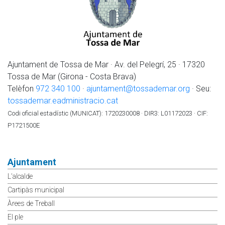
Ajuntament de Tossa de Mar · Av. del Pelegrí, 25 · 17320
Tossa de Mar (Girona - Costa Brava)
Telèfon
972 340 100
·
ajuntament@tossademar.org
· Seu:
tossademar.eadministracio.cat
Codi oficial estadístic (MUNICAT): 1720230008 · DIR3: L01172023 · CIF:
P1721500E
Ajuntament
L'alcalde
Cartipàs municipal
Àrees de Treball
El ple