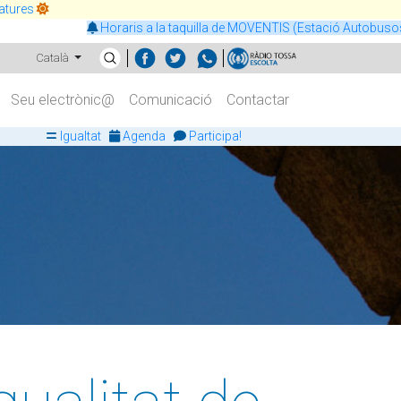
atures
Horaris a la taquilla de MOVENTIS (Estació Autobusos de To
Català
Seu electrònic@
Comunicació
Contactar
Igualtat
Agenda
Participa!