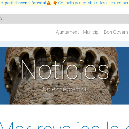
ió:
perill d'incendi forestal
·
Consells per combatre les altes temper
c
Ajuntament
Municipi
Bon Govern
Notícies
Notes de premsa