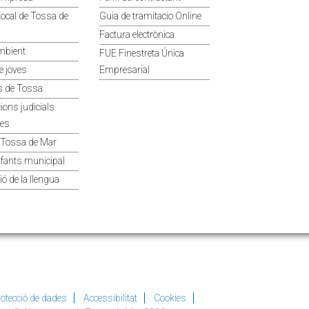
 Local de Tossa de
Guia de tramitacio Online
Factura electrònica
mbient
FUE Finestreta Única
e joves
Empresarial
 de Tossa
ions judicials
ves
Tossa de Mar
infants municipal
ó de la llengua
otecció de dades
Accessibilitat
Cookies