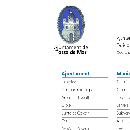
Ajunta
Telèf
Codi of
Ajuntament
Munic
L'alcalde
Oficina
Cartipàs municipal
Galeria
Àrees de Treball
Localitz
El ple
Serveis
Junta de Govern
Subven
Contactar
Àrea d'i
Acció de Govern
Tossa 