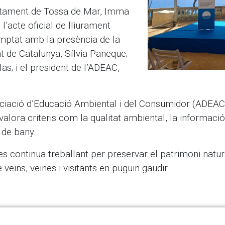
untament de Tossa de Mar, Imma
 l’acte oficial de lliurament
omptat amb la presència de la
at de Catalunya, Sílvia Paneque;
as; i el president de l’ADEAC,
ociació d’Educació Ambiental i del Consumidor (ADEAC
 valora criteris com la qualitat ambiental, la informació
s de bany.
 continua treballant per preservar el patrimoni natural
 veïns, veïnes i visitants en puguin gaudir.