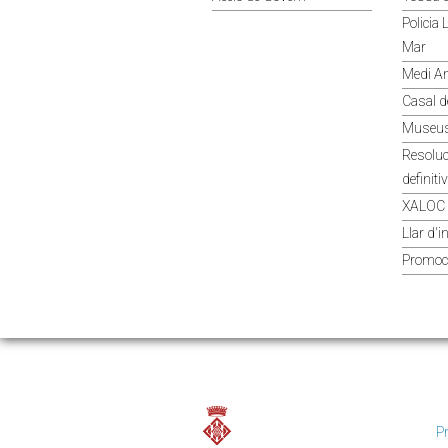
Policia
Mar
Medi A
Casal d
Museus
Resoluc
definiti
XALOC 
Llar d'
Promoci
Pr