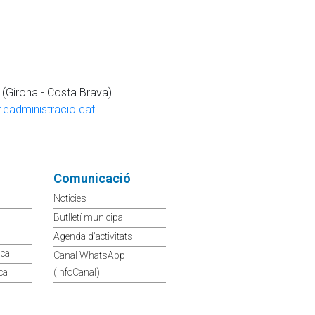
 (Girona - Costa Brava)
eadministracio.cat
Comunicació
Noticies
Butlletí municipal
Agenda d'activitats
ica
Canal WhatsApp
ca
(InfoCanal)