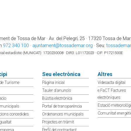
ment de Tossa de Mar · Av. del Pelegrí, 25 · 17320 Tossa de Mar
on
972 340 100
·
ajuntament@tossademar.org
· Seu:
tossademar.
icial estadístic (MUNICAT): 1720230008 · DIR3: L01172023 · CIF: P1721500E
ipi
Seu electrònica
Altres
 de Turisme
Pàgina inicial
Videoacta digital
Tauler d'anuncis
e.FaCT Factures
electròniques
acio
Bústia electrònica
Estació meteorològ
 municipals
Portal de transparència
Comunitat energèti
cions concedides
Ordenances municipals
gualtat
Projectes en tràmit
empresa
Perfil del contractant