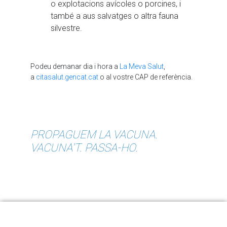
o explotacions avícoles o porcines, i
també a aus salvatges o altra fauna
silvestre.
Podeu demanar dia i hora a
La Meva Salut
,
a
citasalut.gencat.cat
o al vostre CAP de referència.
PROPAGUEM LA VACUNA.
VACUNA'T. PASSA-HO.