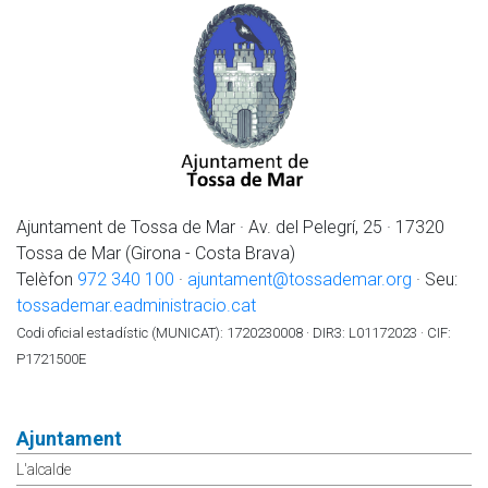
Ajuntament de Tossa de Mar · Av. del Pelegrí, 25 · 17320
Tossa de Mar (Girona - Costa Brava)
Telèfon
972 340 100
·
ajuntament@tossademar.org
· Seu:
tossademar.eadministracio.cat
Codi oficial estadístic (MUNICAT): 1720230008 · DIR3: L01172023 · CIF:
P1721500E
Ajuntament
L'alcalde