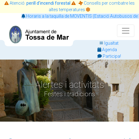
Atenció:
perill d'incendi forestal
·
Consells per combatre les
altes temperatures
Horaris a la taquilla de MOVENTIS (Estació Autobusos de To
Igualtat
Agenda
Participa!
Alertes i activitats
Festes i tradicions