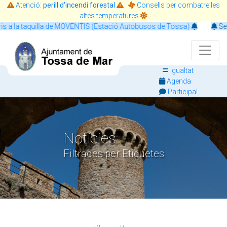
Atenció:
perill d'incendi forestal
·
Consells per combatre les
altes temperatures
ENTIS (Estació Autobusos de Tossa)
·
Servei de CITA PRÈVIA: evit
Igualtat
Agenda
Participa!
Notícies
Filtrades per Etiquetes